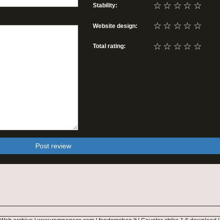
☆
☆
☆
☆
☆
Stability:
☆
☆
☆
☆
☆
Website design:
☆
☆
☆
☆
☆
Total rating:
Post review