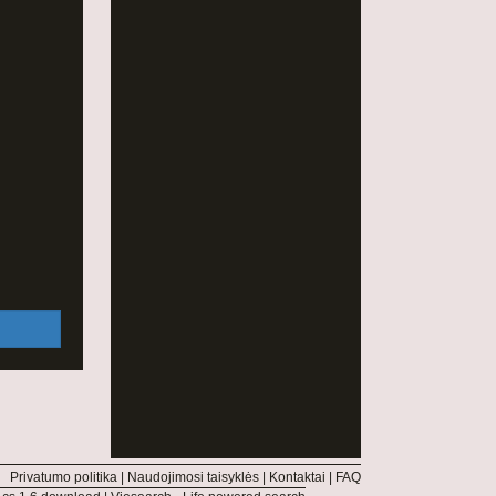
Privatumo politika
|
Naudojimosi taisyklės
|
Kontaktai
|
FAQ